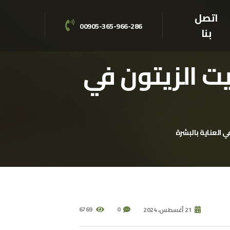
اتصل
00905-365-966-286
بنا
ت الزيتون في
 العناية بالبشرة
6769
0
21 أغسطس، 2024