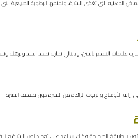
حماض الدهنية التي تغذي البشرة، وتمنحها الرطوبة الطبيعية الت
ب علامات التقدم بالسن، وبالتالي تحارب تمدد الجلد وترهله وتقل
 إزالة الأوساخ والزيوت الزائدة من البشرة دون تجفيف البشرة.
ون بالطريقة الصحيحة فذلك يساعد على توحيد لون البشرة وإزالة ا