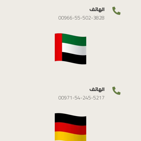
الهاتف
00966-55-502-3828
الهاتف
00971-54-245-5217