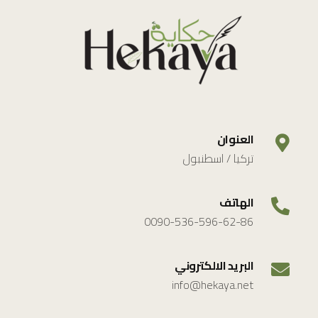
العنوان
تركيا / اسطنبول
الهاتف
0090-536-596-62-86
البريد الالكتروني
info@hekaya.net