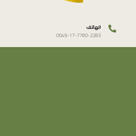
الهاتف
0049-17-7780-2283